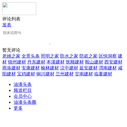
评论列表
发表
暂无评论
老姚之家
全景头条
照明之家
防水之家
防盗之家
区快洞察
建
材
锦州建材
丹东建材
本溪建材
抚顺建材
鞍山建材
西安建材
商洛建材
安康建材
榆林建材
汉中建材
延安建材
渭南建材
咸
阳建材
宝鸡建材
铜川建材
兰州建材
甘南建材
临夏建材
油漆头条
频道栏目
会员中心
油漆头条圈
更多